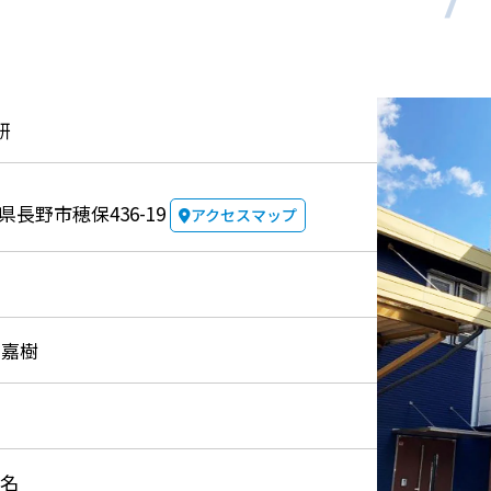
研
長野県長野市穂保436-19
アクセスマップ
 嘉樹
7名