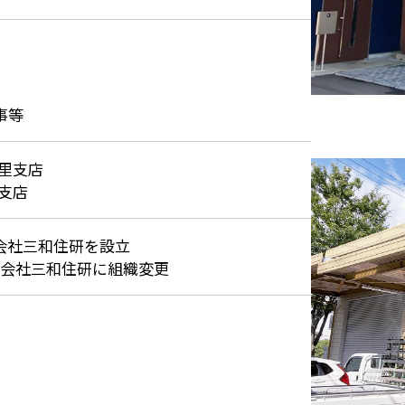
事等
古里支店
支店
有限会社三和住研を設立
 株式会社三和住研に組織変更