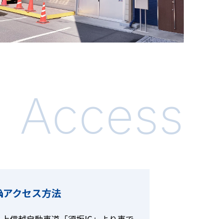
Access
アクセス方法
上信越自動車道「須坂IC」より車で